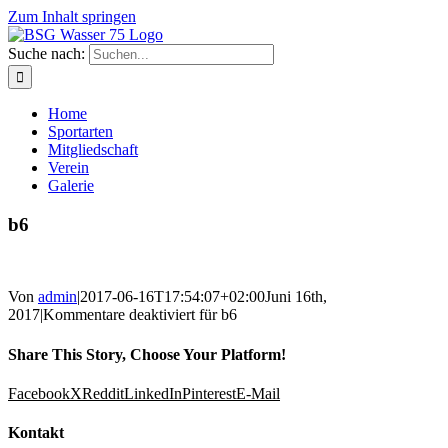
Zum Inhalt springen
Suche nach:
Home
Sportarten
Mitgliedschaft
Verein
Galerie
b6
Von
admin
|
2017-06-16T17:54:07+02:00
Juni 16th,
2017
|
Kommentare deaktiviert
für b6
Share This Story, Choose Your Platform!
Facebook
X
Reddit
LinkedIn
Pinterest
E-Mail
Kontakt