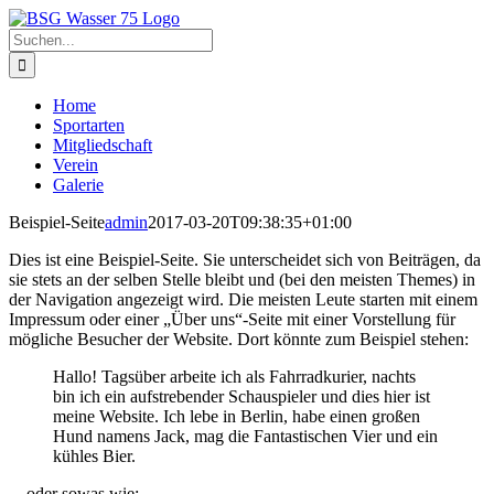
Zum
Inhalt
Suche
springen
nach:
Home
Sportarten
Mitgliedschaft
Verein
Galerie
Beispiel-Seite
admin
2017-03-20T09:38:35+01:00
Dies ist eine Beispiel-Seite. Sie unterscheidet sich von Beiträgen, da
sie stets an der selben Stelle bleibt und (bei den meisten Themes) in
der Navigation angezeigt wird. Die meisten Leute starten mit einem
Impressum oder einer „Über uns“-Seite mit einer Vorstellung für
mögliche Besucher der Website. Dort könnte zum Beispiel stehen:
Hallo! Tagsüber arbeite ich als Fahrradkurier, nachts
bin ich ein aufstrebender Schauspieler und dies hier ist
meine Website. Ich lebe in Berlin, habe einen großen
Hund namens Jack, mag die Fantastischen Vier und ein
kühles Bier.
…oder sowas wie: