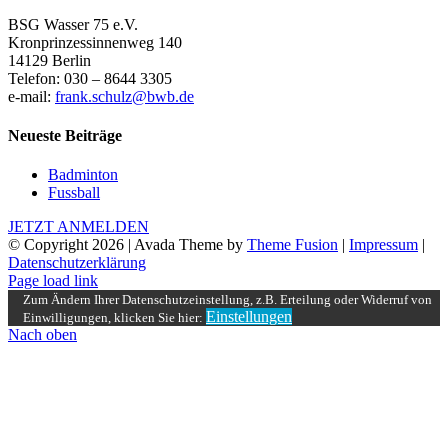
BSG Wasser 75 e.V.
Kronprinzessinnenweg 140
14129 Berlin
Telefon: 030 – 8644 3305
e-mail:
frank.schulz@bwb.de
Neueste Beiträge
Badminton
Fussball
JETZT ANMELDEN
© Copyright
2026 | Avada Theme by
Theme Fusion
|
Impressum
|
Datenschutzerklärung
Page load link
Zum Ändern Ihrer Datenschutzeinstellung, z.B. Erteilung oder Widerruf von
Einstellungen
Einwilligungen, klicken Sie hier:
Nach oben