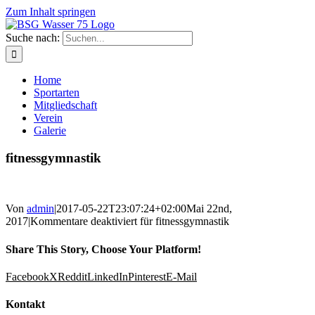
Zum Inhalt springen
Suche nach:
Home
Sportarten
Mitgliedschaft
Verein
Galerie
fitnessgymnastik
Von
admin
|
2017-05-22T23:07:24+02:00
Mai 22nd,
2017
|
Kommentare deaktiviert
für fitnessgymnastik
Share This Story, Choose Your Platform!
Facebook
X
Reddit
LinkedIn
Pinterest
E-Mail
Kontakt